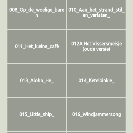
008_Op_de_woelige_bare
010_Aan_het_strand_stil_
n
en_verlaten_
012A Het Vissersmeisje
011_Het_kleine_cafè
(oude versie)
013_Aloha_He_
014_Ketelbinkie_
015_Little_ship_
016_Windjammersong