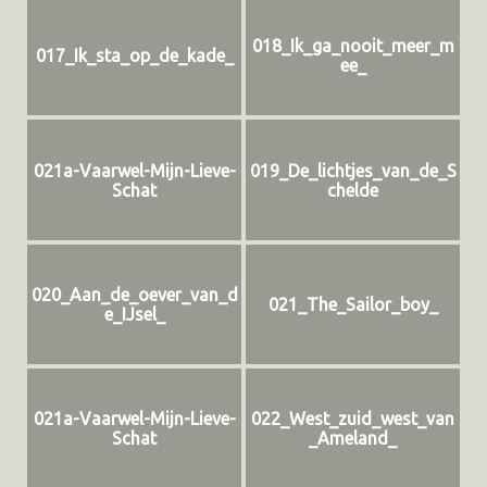
018_Ik_ga_nooit_meer_m
017_Ik_sta_op_de_kade_
ee_
021a-Vaarwel-Mijn-Lieve-
019_De_lichtjes_van_de_S
Schat
chelde
020_Aan_de_oever_van_d
021_The_Sailor_boy_
e_IJsel_
021a-Vaarwel-Mijn-Lieve-
022_West_zuid_west_van
Schat
_Ameland_