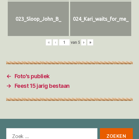
023_Sloop_John_B_
024_Kari_waits_for_me_
«
‹
van
5
›
»
←
Foto's publiek
→
Feest 15 jarig bestaan
Zoeken
naar: