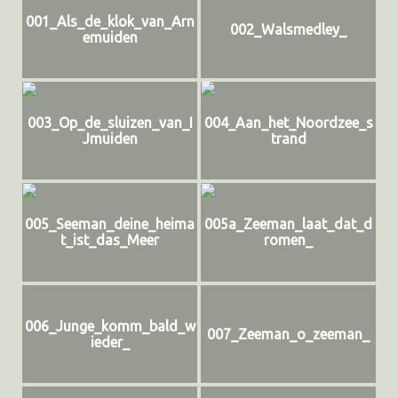
001_Als_de_klok_van_Arn
002_Walsmedley_
emuiden
003_Op_de_sluizen_van_I
004_Aan_het_Noordzee_s
Jmuiden
trand
005_Seeman_deine_heima
005a_Zeeman_laat_dat_d
t_ist_das_Meer
romen_
006_Junge_komm_bald_w
007_Zeeman_o_zeeman_
ieder_