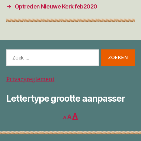
→
Optreden Nieuwe Kerk feb2020
Zoeken
naar:
Privacyreglement
Lettertype grootte aanpasser
Lettertype
Lettertype
Lettertype
A
A
A
grootte
grootte
verkleinen.
grootte
resetten.
vergroten.