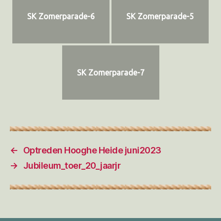
SK Zomerparade-6
SK Zomerparade-5
SK Zomerparade-7
←
Optreden Hooghe Heide juni2023
→
Jubileum_toer_20_jaarjr