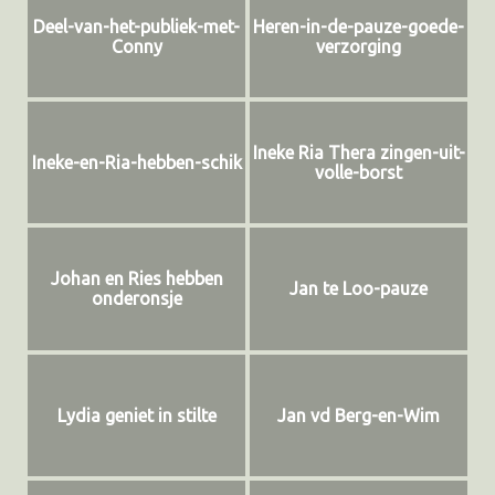
Deel-van-het-publiek-met-
Heren-in-de-pauze-goede-
Conny
verzorging
Ineke Ria Thera zingen-uit-
Ineke-en-Ria-hebben-schik
volle-borst
Johan en Ries hebben
Jan te Loo-pauze
onderonsje
Lydia geniet in stilte
Jan vd Berg-en-Wim