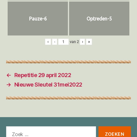
Pauze-6
Optreden-5
«
‹
van
2
›
»
←
Repetitie 29 april 2022
→
Nieuwe Sleutel 31mei2022
Zoeken
naar: