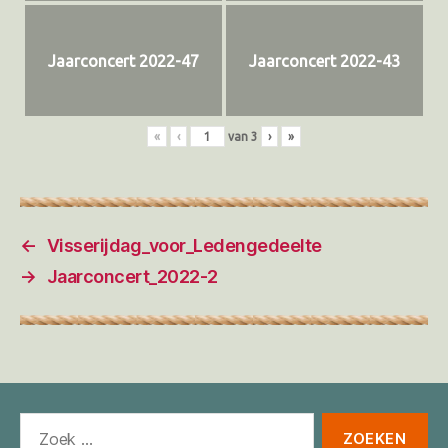
Jaarconcert 2022-47
Jaarconcert 2022-43
«
‹
van
3
›
»
←
Visserijdag_voor_Ledengedeelte
→
Jaarconcert_2022-2
Zoeken
naar: