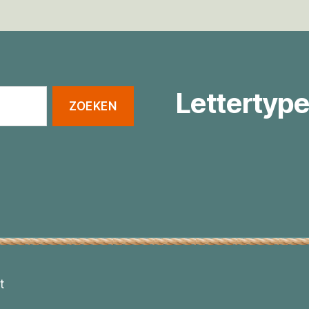
Lettertype
t