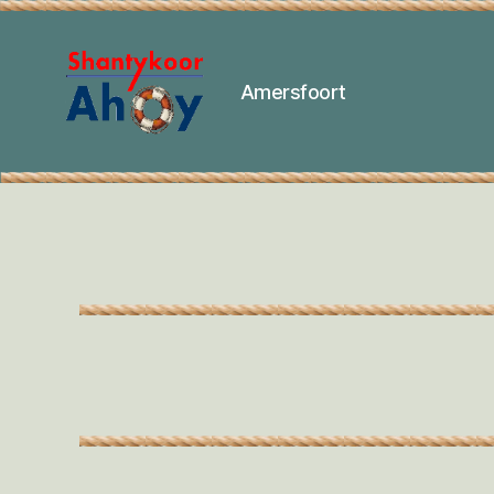
Amersfoort
Shantykoor
Ahoy