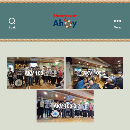
Zoek
Menu
Shantykoor
Ahoy
AKV 100-1
AKV 100-2
AKV 100-3