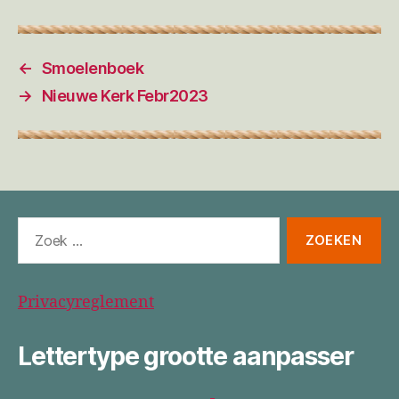
←
Smoelenboek
→
Nieuwe Kerk Febr2023
Zoeken
naar:
Privacyreglement
Lettertype grootte aanpasser
Lettertype