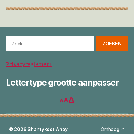
Zoeken
naar:
Privacyreglement
Lettertype grootte aanpasser
Lettertype
Lettertype
Lettertype
A
A
A
grootte
grootte
verkleinen.
grootte
resetten.
vergroten.
© 2026
Shantykoor Ahoy
Omhoog
↑