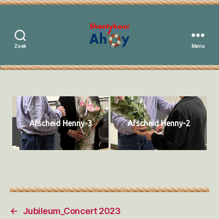
Zoek
Menu
Shantykoor
Ahoy
Afscheid Henny-3
Afscheid Henny-2
←
Jubileum_Concert 2023