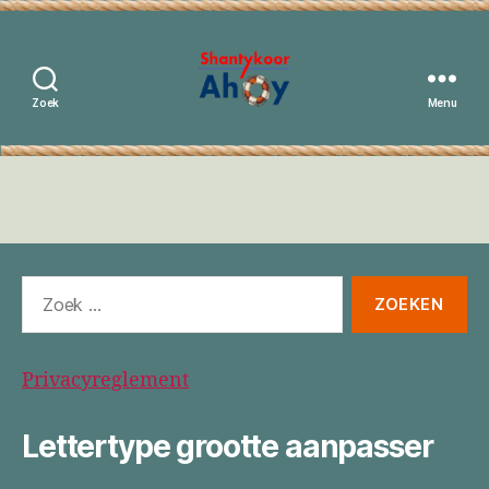
Zoek
Menu
Shantykoor
Ahoy
Zoeken
naar:
Privacyreglement
Lettertype grootte aanpasser