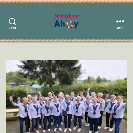
Zoek
Menu
Shantykoor
Ahoy