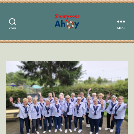
Zoek
Menu
Shantykoor
Ahoy