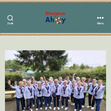
Zoek
Menu
Shantykoor
Ahoy