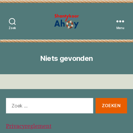
Zoek
Menu
Shantykoor
Ahoy
Niets gevonden
Zoeken
naar:
Privacyreglement