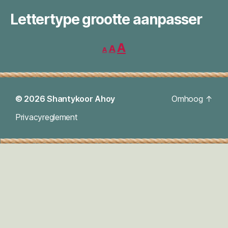
Lettertype grootte aanpasser
Lettertype
Lettertype
Lettertype
A
A
A
grootte
grootte
verkleinen.
grootte
resetten.
vergroten.
© 2026
Shantykoor Ahoy
Omhoog
↑
Privacyreglement